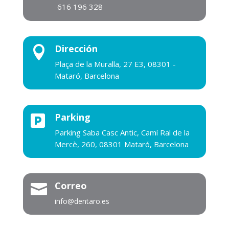
616 196 328
Dirección

Plaça de la Muralla, 27 E3, 08301 -
Mataró, Barcelona
Parking

Parking Saba Casc Antic, Camí Ral de la
Mercè, 260, 08301 Mataró, Barcelona
Correo

info@dentaro.es