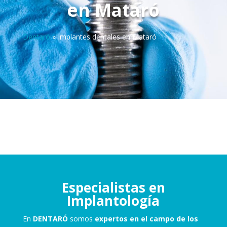
en Mataró
Dentaró
»
Implantes dentales en Mataró
Especialistas en
Implantología
En
DENTARÓ
somos
expertos en el campo de los